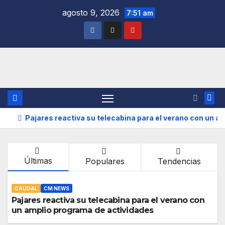
Saltar
agosto 9, 2026
7:51 am
al
contenido
Pajares reactiva su telecabina para el verano con un a
Últimas
Populares
Tendencias
CAUDAL
CM NEWS
Pajares reactiva su telecabina para el verano con
un amplio programa de actividades