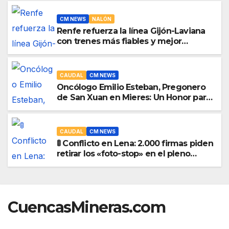
CM NEWS
NALÓN
Renfe refuerza la línea Gijón-Laviana
con trenes más fiables y mejor
servicio para recuperar viajeros
CAUDAL
CM NEWS
Oncólogo Emilio Esteban, Pregonero
de San Xuan en Mieres: Un Honor para
Turón y el HUCA
CAUDAL
CM NEWS
🚦 Conflicto en Lena: 2.000 firmas piden
retirar los «foto-stop» en el pleno
municipal
CuencasMineras.com