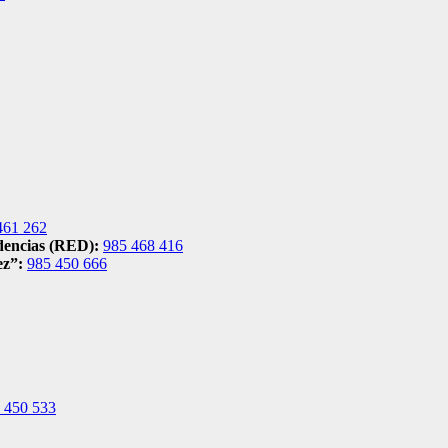
461 262
ndencias (RED):
985 468 416
ez”:
985 450 666
 450 533