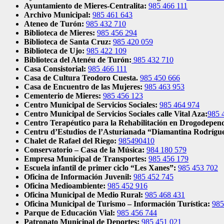
Ayuntamiento de Mieres-Centralita:
985 466 111
Archivo Municipal:
985 461 643
Ateneo de Turón:
985 432 710
Biblioteca de Mieres:
985 456 294
Biblioteca de Santa Cruz:
985 420 059
Biblioteca de Ujo:
985 422 109
Biblioteca del Atenéu de Turón:
985 432 710
Casa Consistorial:
985 466 111
Casa de Cultura Teodoro Cuesta.
985 450 666
Casa de Encuentro de las Mujeres:
985 463 953
Cementerio de Mieres:
985 456 123
Centro Municipal de Servicios Sociales:
985 464 974
Centro Municipal de Servicios Sociales calle Vital Aza:
985 
Centro Terapéutico para la Rehabilitación en Drogodepe
Centru d’Estudios de l’Asturianada “Diamantina Rodrígu
Chalet de Rafael del Riego:
985490410
Conservatorio – Casa de la Música:
984 180 579
Empresa Municipal de Transportes:
985 456 179
Escuela infantil de primer ciclo “Les Xanes”:
985 453 702
Oficina de Información Juvenil:
985 452 745
Oficina Medioambiente:
985 452 916
Oficina Municipal de Medio Rural:
985 468 431
Oficina Municipal de Turismo – Información Turística:
985
Parque de Educación Vial:
985 456 744
Patronato Municipal de Deportes:
985 451 021