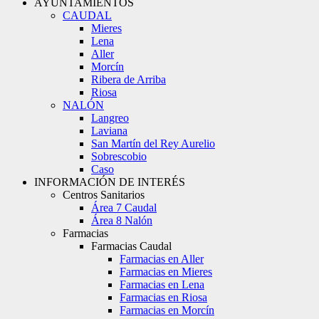
AYUNTAMIENTOS
CAUDAL
Mieres
Lena
Aller
Morcín
Ribera de Arriba
Riosa
NALÓN
Langreo
Laviana
San Martín del Rey Aurelio
Sobrescobio
Caso
INFORMACIÓN DE INTERÉS
Centros Sanitarios
Área 7 Caudal
Área 8 Nalón
Farmacias
Farmacias Caudal
Farmacias en Aller
Farmacias en Mieres
Farmacias en Lena
Farmacias en Riosa
Farmacias en Morcín