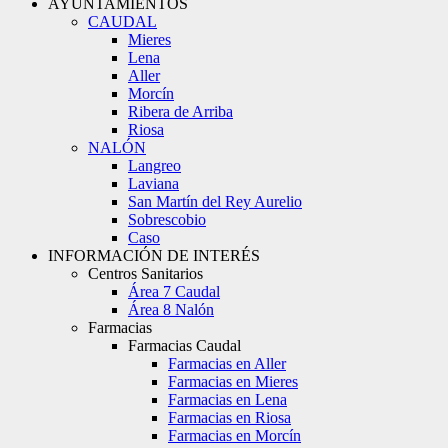
AYUNTAMIENTOS
CAUDAL
Mieres
Lena
Aller
Morcín
Ribera de Arriba
Riosa
NALÓN
Langreo
Laviana
San Martín del Rey Aurelio
Sobrescobio
Caso
INFORMACIÓN DE INTERÉS
Centros Sanitarios
Área 7 Caudal
Área 8 Nalón
Farmacias
Farmacias Caudal
Farmacias en Aller
Farmacias en Mieres
Farmacias en Lena
Farmacias en Riosa
Farmacias en Morcín