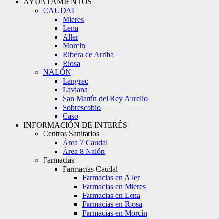
AYUNTAMIENTOS
CAUDAL
Mieres
Lena
Aller
Morcín
Ribera de Arriba
Riosa
NALÓN
Langreo
Laviana
San Martín del Rey Aurelio
Sobrescobio
Caso
INFORMACIÓN DE INTERÉS
Centros Sanitarios
Área 7 Caudal
Área 8 Nalón
Farmacias
Farmacias Caudal
Farmacias en Aller
Farmacias en Mieres
Farmacias en Lena
Farmacias en Riosa
Farmacias en Morcín