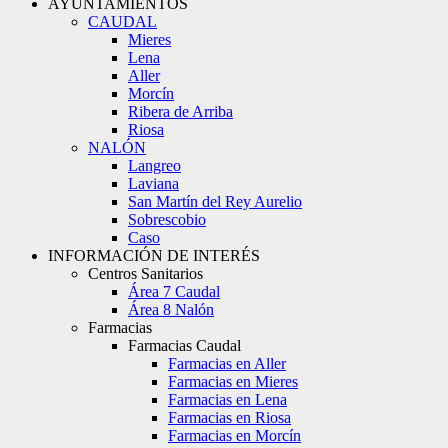
AYUNTAMIENTOS
CAUDAL
Mieres
Lena
Aller
Morcín
Ribera de Arriba
Riosa
NALÓN
Langreo
Laviana
San Martín del Rey Aurelio
Sobrescobio
Caso
INFORMACIÓN DE INTERÉS
Centros Sanitarios
Área 7 Caudal
Área 8 Nalón
Farmacias
Farmacias Caudal
Farmacias en Aller
Farmacias en Mieres
Farmacias en Lena
Farmacias en Riosa
Farmacias en Morcín