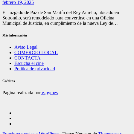
febrero 19, 2025
El Juzgado de Paz de San Martín del Rey Aurelio, ubicado en
Sotrondio, será remodelado para convertirse en una Oficina
Municipal de Justicia, en cumplimiento de la nueva Ley de…
Más información
Aviso Legal
COMERCIO LOCAL
CONTACTA
Escucha el cine
Politica de privacidad
Créditos
Pagina realizada por
e-pymes
Funciona gracias a WordPress
|
Tema: Newsup de
Themeansar