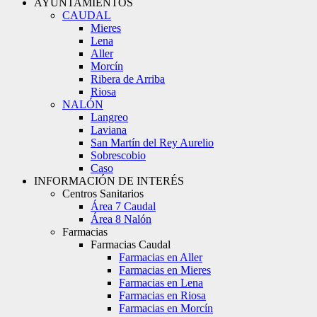
AYUNTAMIENTOS
CAUDAL
Mieres
Lena
Aller
Morcín
Ribera de Arriba
Riosa
NALÓN
Langreo
Laviana
San Martín del Rey Aurelio
Sobrescobio
Caso
INFORMACIÓN DE INTERÉS
Centros Sanitarios
Área 7 Caudal
Área 8 Nalón
Farmacias
Farmacias Caudal
Farmacias en Aller
Farmacias en Mieres
Farmacias en Lena
Farmacias en Riosa
Farmacias en Morcín