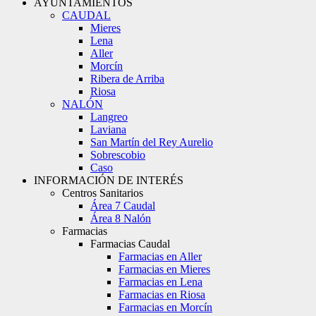
AYUNTAMIENTOS
CAUDAL
Mieres
Lena
Aller
Morcín
Ribera de Arriba
Riosa
NALÓN
Langreo
Laviana
San Martín del Rey Aurelio
Sobrescobio
Caso
INFORMACIÓN DE INTERÉS
Centros Sanitarios
Área 7 Caudal
Área 8 Nalón
Farmacias
Farmacias Caudal
Farmacias en Aller
Farmacias en Mieres
Farmacias en Lena
Farmacias en Riosa
Farmacias en Morcín