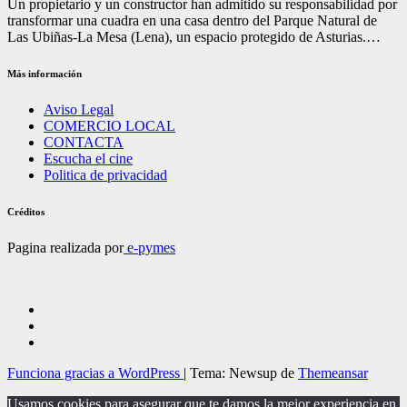
Un propietario y un constructor han admitido su responsabilidad por
transformar una cuadra en una casa dentro del Parque Natural de
Las Ubiñas-La Mesa (Lena), un espacio protegido de Asturias.…
Más información
Aviso Legal
COMERCIO LOCAL
CONTACTA
Escucha el cine
Politica de privacidad
Créditos
Pagina realizada por
e-pymes
Funciona gracias a WordPress
|
Tema: Newsup de
Themeansar
Usamos cookies para asegurar que te damos la mejor experiencia en