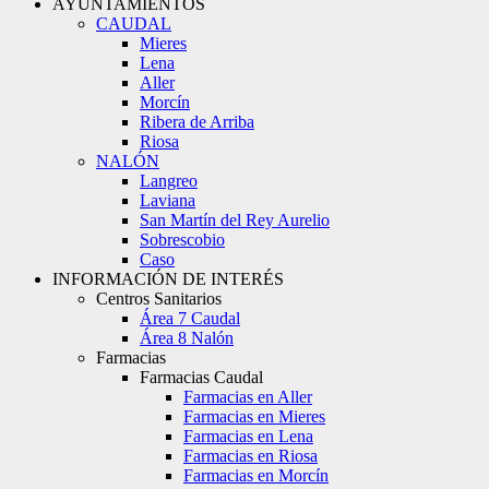
AYUNTAMIENTOS
CAUDAL
Mieres
Lena
Aller
Morcín
Ribera de Arriba
Riosa
NALÓN
Langreo
Laviana
San Martín del Rey Aurelio
Sobrescobio
Caso
INFORMACIÓN DE INTERÉS
Centros Sanitarios
Área 7 Caudal
Área 8 Nalón
Farmacias
Farmacias Caudal
Farmacias en Aller
Farmacias en Mieres
Farmacias en Lena
Farmacias en Riosa
Farmacias en Morcín