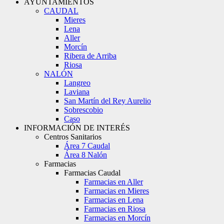
AYUNTAMIENTOS
CAUDAL
Mieres
Lena
Aller
Morcín
Ribera de Arriba
Riosa
NALÓN
Langreo
Laviana
San Martín del Rey Aurelio
Sobrescobio
Caso
INFORMACIÓN DE INTERÉS
Centros Sanitarios
Área 7 Caudal
Área 8 Nalón
Farmacias
Farmacias Caudal
Farmacias en Aller
Farmacias en Mieres
Farmacias en Lena
Farmacias en Riosa
Farmacias en Morcín