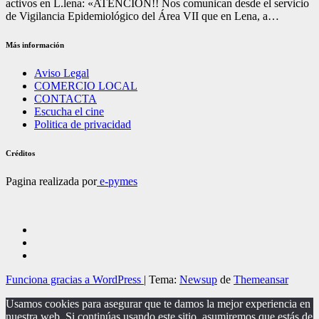
activos en L.lena: «ATENCIÓN!! Nos comunican desde el servicio
de Vigilancia Epidemiológico del Área VII que en Lena, a…
Más información
Aviso Legal
COMERCIO LOCAL
CONTACTA
Escucha el cine
Politica de privacidad
Créditos
Pagina realizada por
e-pymes
Funciona gracias a WordPress
|
Tema:
Newsup
de
Themeansar
Usamos cookies para asegurar que te damos la mejor experiencia en
nuestra web. Si continúas usando este sitio, asumiremos que estás de