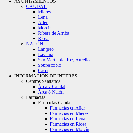
AYUNTAMIENTOS
CAUDAL
Mieres
Lena
Aller
Morcín
Ribera de Arriba
Riosa
NALÓN
Langreo
Laviana
San Martín del Rey Aurelio
Sobrescobio
Caso
INFORMACIÓN DE INTERÉS
Centros Sanitarios
Área 7 Caudal
Área 8 Nalón
Farmacias
Farmacias Caudal
Farmacias en Aller
Farmacias en Mieres
Farmacias en Lena
Farmacias en Riosa
Farmacias en Morcín