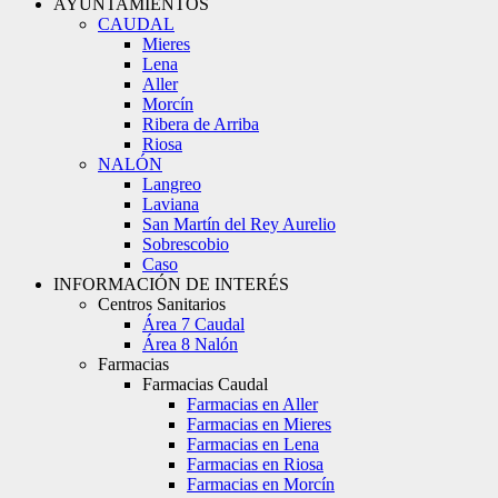
AYUNTAMIENTOS
CAUDAL
Mieres
Lena
Aller
Morcín
Ribera de Arriba
Riosa
NALÓN
Langreo
Laviana
San Martín del Rey Aurelio
Sobrescobio
Caso
INFORMACIÓN DE INTERÉS
Centros Sanitarios
Área 7 Caudal
Área 8 Nalón
Farmacias
Farmacias Caudal
Farmacias en Aller
Farmacias en Mieres
Farmacias en Lena
Farmacias en Riosa
Farmacias en Morcín