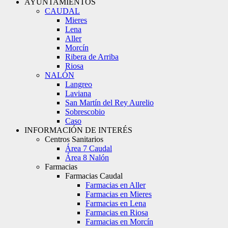
AYUNTAMIENTOS
CAUDAL
Mieres
Lena
Aller
Morcín
Ribera de Arriba
Riosa
NALÓN
Langreo
Laviana
San Martín del Rey Aurelio
Sobrescobio
Caso
INFORMACIÓN DE INTERÉS
Centros Sanitarios
Área 7 Caudal
Área 8 Nalón
Farmacias
Farmacias Caudal
Farmacias en Aller
Farmacias en Mieres
Farmacias en Lena
Farmacias en Riosa
Farmacias en Morcín