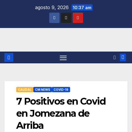
Saltar
agosto 9, 2026
10:37 am
al
contenido
CAUDAL
CM NEWS
COVID-19
7 Positivos en Covid
en Jomezana de
Arriba