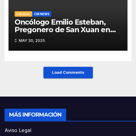
CAUDAL
CM NEWS
Oncólogo Emilio Esteban,
Pregonero de San Xuan en
Mieres: Un Honor para Turón
MAY 30, 2025
y el HUCA
Load Comments
MÁS INFORMACIÓN
Aviso Legal