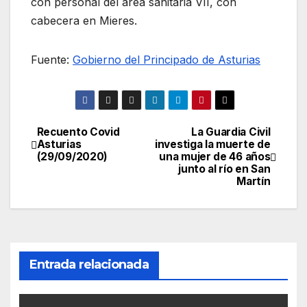
con personal del área sanitaria VII, con
cabecera en Mieres.
Fuente:
Gobierno del Principado de Asturias
Recuento Covid
La Guardia Civil
Navegación
Asturias
investiga la muerte de
(29/09/2020)
una mujer de 46 años
de
junto al río en San
Martín
entradas
Entrada relacionada