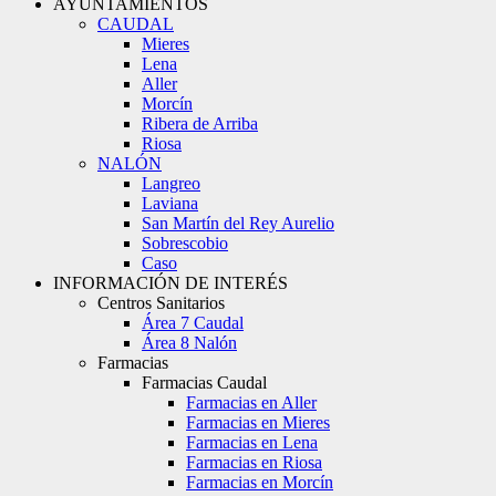
AYUNTAMIENTOS
CAUDAL
Mieres
Lena
Aller
Morcín
Ribera de Arriba
Riosa
NALÓN
Langreo
Laviana
San Martín del Rey Aurelio
Sobrescobio
Caso
INFORMACIÓN DE INTERÉS
Centros Sanitarios
Área 7 Caudal
Área 8 Nalón
Farmacias
Farmacias Caudal
Farmacias en Aller
Farmacias en Mieres
Farmacias en Lena
Farmacias en Riosa
Farmacias en Morcín