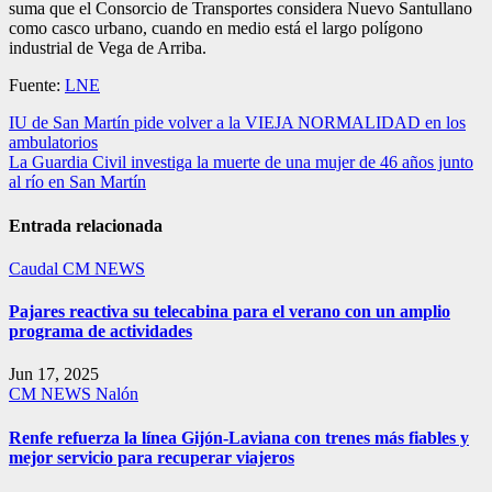
suma que el Consorcio de Transportes considera Nuevo Santullano
como casco urbano, cuando en medio está el largo polígono
industrial de Vega de Arriba.
Fuente:
LNE
Navegación
IU de San Martín pide volver a la VIEJA NORMALIDAD en los
ambulatorios
de
La Guardia Civil investiga la muerte de una mujer de 46 años junto
entradas
al río en San Martín
Entrada relacionada
Caudal
CM NEWS
Pajares reactiva su telecabina para el verano con un amplio
programa de actividades
Jun 17, 2025
CM NEWS
Nalón
Renfe refuerza la línea Gijón-Laviana con trenes más fiables y
mejor servicio para recuperar viajeros