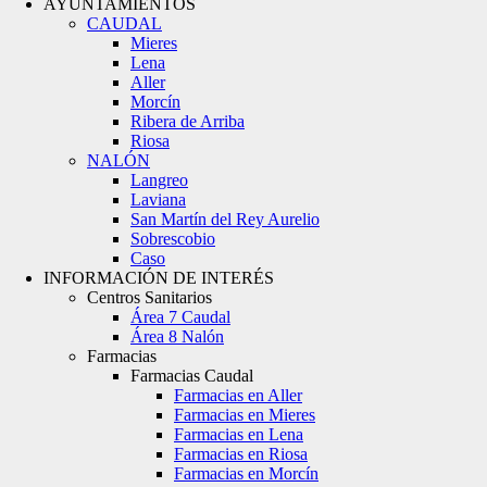
AYUNTAMIENTOS
CAUDAL
Mieres
Lena
Aller
Morcín
Ribera de Arriba
Riosa
NALÓN
Langreo
Laviana
San Martín del Rey Aurelio
Sobrescobio
Caso
INFORMACIÓN DE INTERÉS
Centros Sanitarios
Área 7 Caudal
Área 8 Nalón
Farmacias
Farmacias Caudal
Farmacias en Aller
Farmacias en Mieres
Farmacias en Lena
Farmacias en Riosa
Farmacias en Morcín