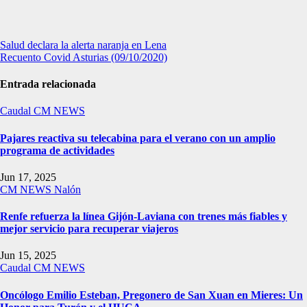
Navegación
Salud declara la alerta naranja en Lena
Recuento Covid Asturias (09/10/2020)
de
entradas
Entrada relacionada
Caudal
CM NEWS
Pajares reactiva su telecabina para el verano con un amplio
programa de actividades
Jun 17, 2025
CM NEWS
Nalón
Renfe refuerza la línea Gijón-Laviana con trenes más fiables y
mejor servicio para recuperar viajeros
Jun 15, 2025
Caudal
CM NEWS
Oncólogo Emilio Esteban, Pregonero de San Xuan en Mieres: Un