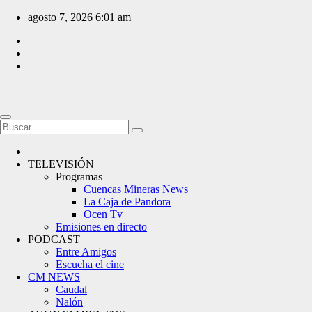
Saltar
agosto 7, 2026
6:01 am
al
contenido
TELEVISIÓN
Programas
Cuencas Mineras News
La Caja de Pandora
Ocen Tv
Emisiones en directo
PODCAST
Entre Amigos
Escucha el cine
CM NEWS
Caudal
Nalón