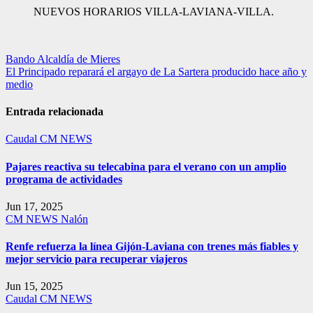
NUEVOS HORARIOS VILLA-LAVIANA-VILLA.
Navegación
Bando Alcaldía de Mieres
El Principado reparará el argayo de La Sartera producido hace año y
de
medio
entradas
Entrada relacionada
Caudal
CM NEWS
Pajares reactiva su telecabina para el verano con un amplio
programa de actividades
Jun 17, 2025
CM NEWS
Nalón
Renfe refuerza la línea Gijón-Laviana con trenes más fiables y
mejor servicio para recuperar viajeros
Jun 15, 2025
Caudal
CM NEWS