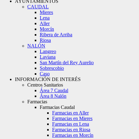
AYUNTAMIENTOS
CAUDAL
Mieres
Lena
Aller
Morcín
Ribera de Arriba
Riosa
NALÓN
Langreo
Laviana
San Martín del Rey Aurelio
Sobrescobio
Caso
INFORMACIÓN DE INTERÉS
Centros Sanitarios
Área 7 Caudal
Área 8 Nalón
Farmacias
Farmacias Caudal
Farmacias en Aller
Farmacias en Mieres
Farmacias en Lena
Farmacias en Riosa
Farmacias en Morcín