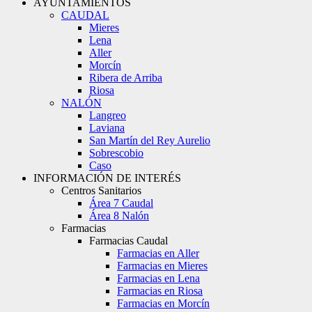
AYUNTAMIENTOS
CAUDAL
Mieres
Lena
Aller
Morcín
Ribera de Arriba
Riosa
NALÓN
Langreo
Laviana
San Martín del Rey Aurelio
Sobrescobio
Caso
INFORMACIÓN DE INTERÉS
Centros Sanitarios
Área 7 Caudal
Área 8 Nalón
Farmacias
Farmacias Caudal
Farmacias en Aller
Farmacias en Mieres
Farmacias en Lena
Farmacias en Riosa
Farmacias en Morcín