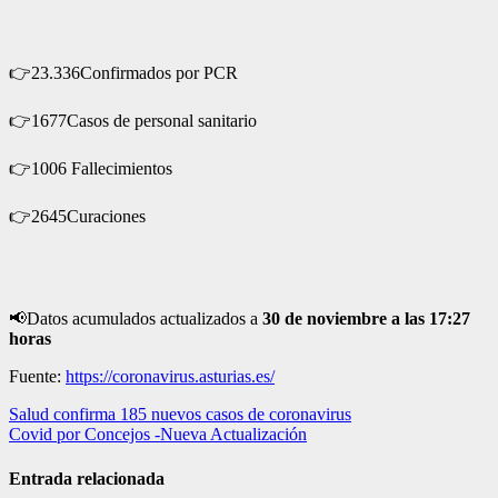
👉
23.336Confirmados por PCR
👉
1677Casos de personal sanitario
👉
1006 Fallecimientos
👉
2645Curaciones
📢
Datos acumulados actualizados a
30
de noviembre a las 17:27
horas
Fuente:
https://coronavirus.asturias.es/
Navegación
Salud confirma 185 nuevos casos de coronavirus
Covid por Concejos -Nueva Actualización
de
entradas
Entrada relacionada