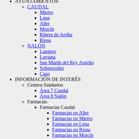
AYUNTAMIENTOS
CAUDAL
Mieres
Lena
Aller
Morcín
Ribera de Arriba
Riosa
NALÓN
Langreo
Laviana
San Martín del Rey Aurelio
Sobrescobio
Caso
INFORMACIÓN DE INTERÉS
Centros Sanitarios
Área 7 Caudal
Área 8 Nalón
Farmacias
Farmacias Caudal
Farmacias en Aller
Farmacias en Mieres
Farmacias en Lena
Farmacias en Riosa
Farmacias en Morcín