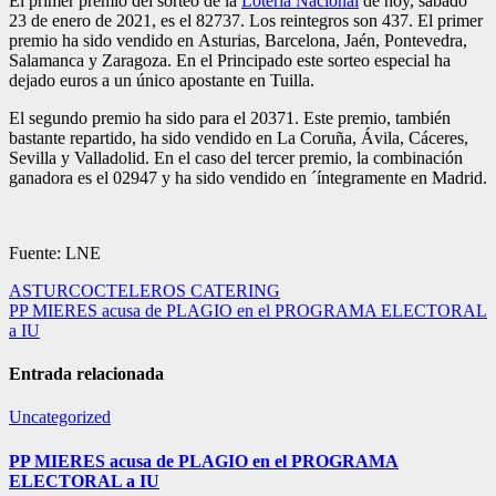
El primer premio del sorteo de la
Lotería Nacional
de hoy, sábado
23 de enero de 2021, es el 82737. Los reintegros son 437. El primer
premio ha sido vendido en Asturias, Barcelona, Jaén, Pontevedra,
Salamanca y Zaragoza. En el Principado este sorteo especial ha
dejado euros a un único apostante en Tuilla.
El segundo premio ha sido para el 20371. Este premio, también
bastante repartido, ha sido vendido en La Coruña, Ávila, Cáceres,
Sevilla y Valladolid. En el caso del tercer premio, la combinación
ganadora es el 02947 y ha sido vendido en ´íntegramente en Madrid.
Fuente: LNE
Navegación
ASTURCOCTELEROS CATERING
PP MIERES acusa de PLAGIO en el PROGRAMA ELECTORAL
de
a IU
entradas
Entrada relacionada
Uncategorized
PP MIERES acusa de PLAGIO en el PROGRAMA
ELECTORAL a IU