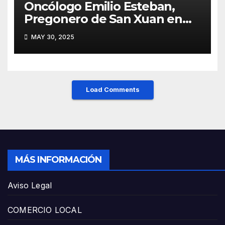
Oncólogo Emilio Esteban,
Pregonero de San Xuan en
Mieres: Un Honor para Turón
MAY 30, 2025
y el HUCA
Load Comments
MÁS INFORMACIÓN
Aviso Legal
COMERCIO LOCAL