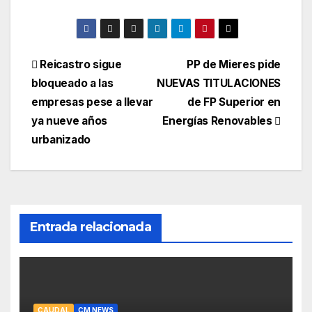
Navegación
Reicastro sigue
PP de Mieres pide
bloqueado a las
NUEVAS TITULACIONES
de
empresas pese a llevar
de FP Superior en
entradas
ya nueve años
Energías Renovables
urbanizado
Entrada relacionada
CAUDAL
CM NEWS