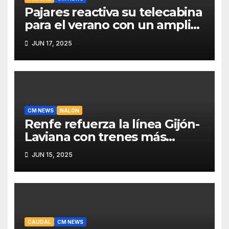
Pajares reactiva su telecabina
para el verano con un amplio
programa de actividades
JUN 17, 2025
CM NEWS
NALÓN
Renfe refuerza la línea Gijón-
Laviana con trenes más
fiables y mejor servicio para
JUN 15, 2025
recuperar viajeros
CAUDAL
CM NEWS