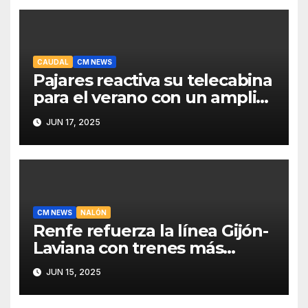
CAUDAL
CM NEWS
Pajares reactiva su telecabina
para el verano con un amplio
programa de actividades
JUN 17, 2025
CM NEWS
NALÓN
Renfe refuerza la línea Gijón-
Laviana con trenes más
fiables y mejor servicio para
JUN 15, 2025
recuperar viajeros