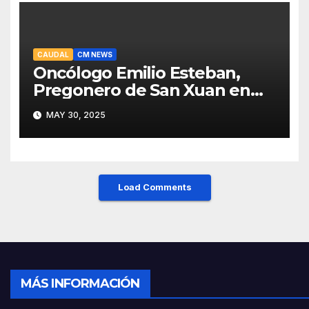
CAUDAL
CM NEWS
Oncólogo Emilio Esteban,
Pregonero de San Xuan en
Mieres: Un Honor para Turón
MAY 30, 2025
y el HUCA
Load Comments
MÁS INFORMACIÓN