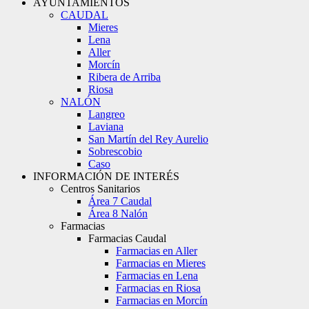
AYUNTAMIENTOS
CAUDAL
Mieres
Lena
Aller
Morcín
Ribera de Arriba
Riosa
NALÓN
Langreo
Laviana
San Martín del Rey Aurelio
Sobrescobio
Caso
INFORMACIÓN DE INTERÉS
Centros Sanitarios
Área 7 Caudal
Área 8 Nalón
Farmacias
Farmacias Caudal
Farmacias en Aller
Farmacias en Mieres
Farmacias en Lena
Farmacias en Riosa
Farmacias en Morcín