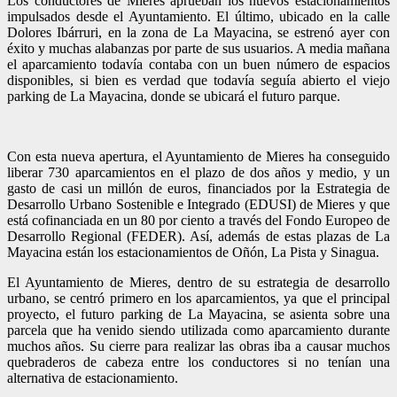
Los conductores de Mieres aprueban los nuevos estacionamientos
impulsados desde el Ayuntamiento. El último, ubicado en la calle
Dolores Ibárruri, en la zona de La Mayacina, se estrenó ayer con
éxito y muchas alabanzas por parte de sus usuarios. A media mañana
el aparcamiento todavía contaba con un buen número de espacios
disponibles, si bien es verdad que todavía seguía abierto el viejo
parking de La Mayacina, donde se ubicará el futuro parque.
Con esta nueva apertura, el Ayuntamiento de Mieres ha conseguido
liberar 730 aparcamientos en el plazo de dos años y medio, y un
gasto de casi un millón de euros, financiados por la Estrategia de
Desarrollo Urbano Sostenible e Integrado (EDUSI) de Mieres y que
está cofinanciada en un 80 por ciento a través del Fondo Europeo de
Desarrollo Regional (FEDER). Así, además de estas plazas de La
Mayacina están los estacionamientos de Oñón, La Pista y Sinagua.
El Ayuntamiento de Mieres, dentro de su estrategia de desarrollo
urbano, se centró primero en los aparcamientos, ya que el principal
proyecto, el futuro parking de La Mayacina, se asienta sobre una
parcela que ha venido siendo utilizada como aparcamiento durante
muchos años. Su cierre para realizar las obras iba a causar muchos
quebraderos de cabeza entre los conductores si no tenían una
alternativa de estacionamiento.