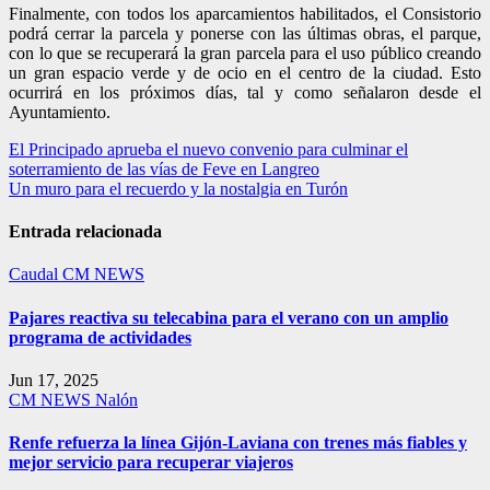
Finalmente, con todos los aparcamientos habilitados, el Consistorio
podrá cerrar la parcela y ponerse con las últimas obras, el parque,
con lo que se recuperará la gran parcela para el uso público creando
un gran espacio verde y de ocio en el centro de la ciudad. Esto
ocurrirá en los próximos días, tal y como señalaron desde el
Ayuntamiento.
Navegación
El Principado aprueba el nuevo convenio para culminar el
soterramiento de las vías de Feve en Langreo
de
Un muro para el recuerdo y la nostalgia en Turón
entradas
Entrada relacionada
Caudal
CM NEWS
Pajares reactiva su telecabina para el verano con un amplio
programa de actividades
Jun 17, 2025
CM NEWS
Nalón
Renfe refuerza la línea Gijón-Laviana con trenes más fiables y
mejor servicio para recuperar viajeros