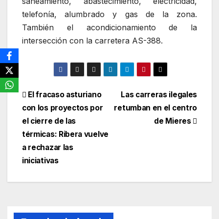
saneamiento, abastecimiento, electricidad,
telefonía, alumbrado y gas de la zona.
También el acondicionamiento de la
intersección con la carretera AS-388.
Navegación
El fracaso asturiano
Las carreras ilegales
con los proyectos por
retumban en el centro
de
el cierre de las
de Mieres
entradas
térmicas: Ribera vuelve
a rechazar las
iniciativas