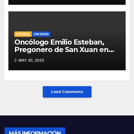
CAUDAL
CM NEWS
Oncólogo Emilio Esteban,
Pregonero de San Xuan en
Mieres: Un Honor para Turón
MAY 30, 2025
y el HUCA
Load Comments
MÁS INFORMACIÓN