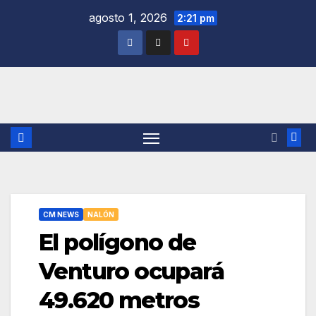
Saltar
agosto 1, 2026
2:21 pm
al
contenido
CM NEWS
NALÓN
El polígono de
Venturo ocupará
49.620 metros