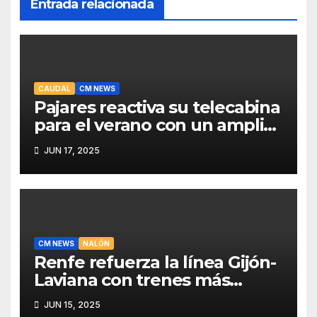
Entrada relacionada
CAUDAL
CM NEWS
Pajares reactiva su telecabina
para el verano con un amplio
programa de actividades
JUN 17, 2025
CM NEWS
NALÓN
Renfe refuerza la línea Gijón-
Laviana con trenes más
fiables y mejor servicio para
JUN 15, 2025
recuperar viajeros