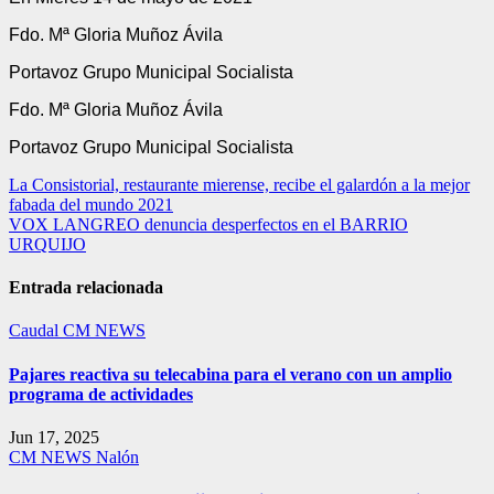
Fdo. Mª Gloria Muñoz Ávila
Portavoz Grupo Municipal Socialista
Fdo. Mª Gloria Muñoz Ávila
Portavoz Grupo Municipal Socialista
Navegación
La Consistorial, restaurante mierense, recibe el galardón a la mejor
fabada del mundo 2021
de
VOX LANGREO denuncia desperfectos en el BARRIO
entradas
URQUIJO
Entrada relacionada
Caudal
CM NEWS
Pajares reactiva su telecabina para el verano con un amplio
programa de actividades
Jun 17, 2025
CM NEWS
Nalón