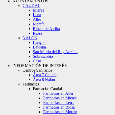
AYUNTAMIENTOS
CAUDAL
Mieres
Lena
Aller
Morcín
Ribera de Arriba
Riosa
NALÓN
Langreo
Laviana
San Martín del Rey Aurelio
Sobrescobio
Caso
INFORMACIÓN DE INTERÉS
Centros Sanitarios
Área 7 Caudal
Área 8 Nalón
Farmacias
Farmacias Caudal
Farmacias en Aller
Farmacias en Mieres
Farmacias en Lena
Farmacias en Riosa
Farmacias en Morcín