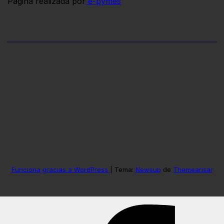
Pagina realizada por
e-pymes
Funciona gracias a WordPress
|
Tema:
Newsup
de
Themeansar