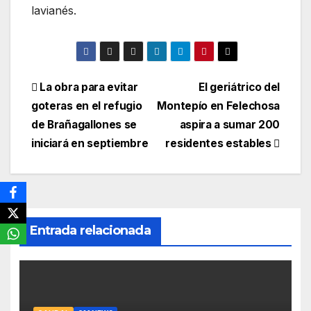
lavianés.
Navegación
La obra para evitar
El geriátrico del
goteras en el refugio
Montepío en Felechosa
de
de Brañagallones se
aspira a sumar 200
entradas
iniciará en septiembre
residentes estables
Entrada relacionada