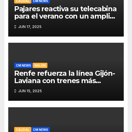
CAUDAL
CM NEWS
Pajares reactiva su telecabina
para el verano con un amplio
programa de actividades
JUN 17, 2025
CM NEWS
NALÓN
Renfe refuerza la línea Gijón-
Laviana con trenes más
fiables y mejor servicio para
JUN 15, 2025
recuperar viajeros
CAUDAL
CM NEWS