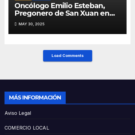
Oncólogo Emilio Esteban,
Pregonero de San Xuan en
Mieres: Un Honor para Turón
MAY 30, 2025
y el HUCA
Load Comments
MÁS INFORMACIÓN
Aviso Legal
COMERCIO LOCAL