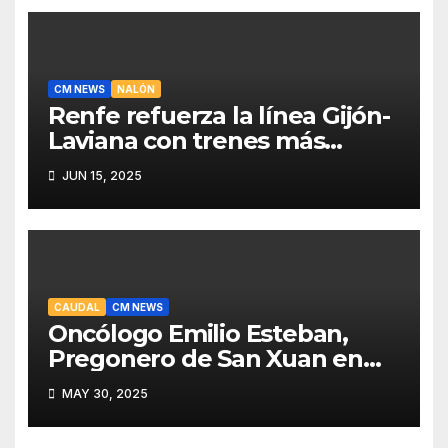
CM NEWS
NALÓN
Renfe refuerza la línea Gijón-
Laviana con trenes más
fiables y mejor servicio para
JUN 15, 2025
recuperar viajeros
CAUDAL
CM NEWS
Oncólogo Emilio Esteban,
Pregonero de San Xuan en
Mieres: Un Honor para Turón
MAY 30, 2025
y el HUCA