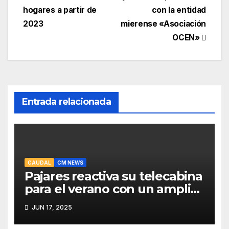
entradas
hogares a partir de
con la entidad
2023
mierense «Asociación
OCEN»
Entrada relacionada
CAUDAL
CM NEWS
Pajares reactiva su telecabina
para el verano con un amplio
programa de actividades
JUN 17, 2025