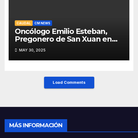
CAUDAL
CM NEWS
Oncólogo Emilio Esteban,
Pregonero de San Xuan en
Mieres: Un Honor para Turón
MAY 30, 2025
y el HUCA
Load Comments
MÁS INFORMACIÓN