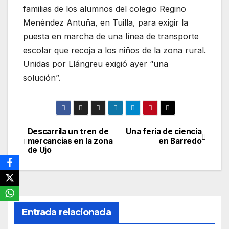
familias de los alumnos del colegio Regino
Menéndez Antuña, en Tuilla, para exigir la
puesta en marcha de una línea de transporte
escolar que recoja a los niños de la zona rural.
Unidas por Llángreu exigió ayer “una
solución”.
Descarrila un tren de
Una feria de ciencia
Navegación
mercancias en la zona
en Barredo
de Ujo
de
entradas
Entrada relacionada