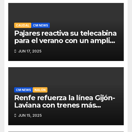
CAUDAL
CM NEWS
Pajares reactiva su telecabina
para el verano con un amplio
programa de actividades
JUN 17, 2025
CM NEWS
NALÓN
Renfe refuerza la línea Gijón-
Laviana con trenes más
fiables y mejor servicio para
JUN 15, 2025
recuperar viajeros