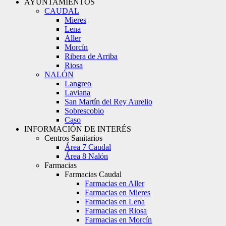
AYUNTAMIENTOS
CAUDAL
Mieres
Lena
Aller
Morcín
Ribera de Arriba
Riosa
NALÓN
Langreo
Laviana
San Martín del Rey Aurelio
Sobrescobio
Caso
INFORMACIÓN DE INTERÉS
Centros Sanitarios
Área 7 Caudal
Área 8 Nalón
Farmacias
Farmacias Caudal
Farmacias en Aller
Farmacias en Mieres
Farmacias en Lena
Farmacias en Riosa
Farmacias en Morcín