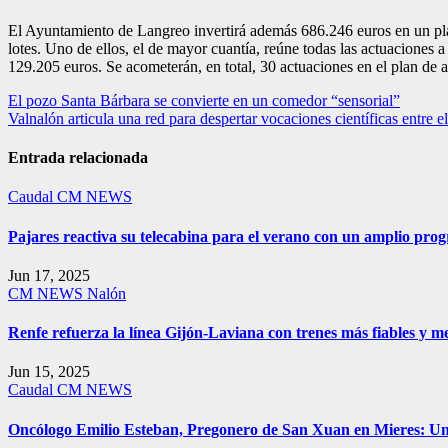
El Ayuntamiento de Langreo invertirá además 686.246 euros en un plan 
lotes. Uno de ellos, el de mayor cuantía, reúne todas las actuaciones a
129.205 euros. Se acometerán, en total, 30 actuaciones en el plan de a
Navegación
El pozo Santa Bárbara se convierte en un comedor “sensorial”
Valnalón articula una red para despertar vocaciones científicas entre 
de
entradas
Entrada relacionada
Caudal
CM NEWS
Pajares reactiva su telecabina para el verano con un amplio pro
Jun 17, 2025
CM NEWS
Nalón
Renfe refuerza la línea Gijón-Laviana con trenes más fiables y me
Jun 15, 2025
Caudal
CM NEWS
Oncólogo Emilio Esteban, Pregonero de San Xuan en Mieres: 