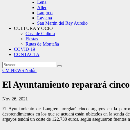
Lena
Aller
Langreo
Laviana
San Martín del Rey Aurelio
CULTURA Y OCIO
Casa de Cultura
Fiestas
Rutas de Montaña
COVID-19
CONTACTA
CM NEWS
Nalón
El Ayuntamiento reparará cinco 
Nov 26, 2021
El Ayuntamiento de Langreo arreglará cinco argayos en la parro
desprendimientos en los que se actuará están ubicados en la senda d
argayos tendrá un coste de 122.730 euros, según aseguraron fuentes 