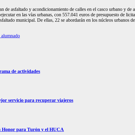
de asfaltado y acondicionamiento de calles en el casco urbano y de acc
 ejecutar en las vías urbanas, con 557.041 euros de presupuesto de licitac
sfaltado municipal. De ellas, 22 se abordarán en los núcleos urbanos del
el alumnado
grama de actividades
jor servicio para recuperar viajeros
Un Honor para Turón y el HUCA