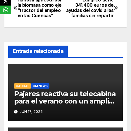
Navegación
la biomasa como eje
341.400 euros de
“tractor del empleo
ayudas del covid a las
de
en las Cuencas”
familias sin repartir
entradas
Entrada relacionada
CAUDAL
CM NEWS
Pajares reactiva su telecabina
para el verano con un amplio
programa de actividades
JUN 17, 2025