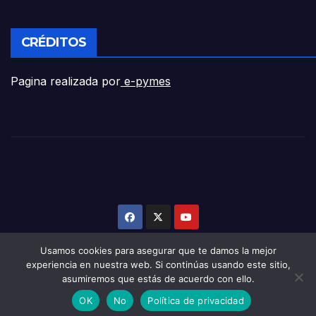
CRÉDITOS
Pagina realizada por
e-pymes
Usamos cookies para asegurar que te damos la mejor
experiencia en nuestra web. Si continúas usando este sitio,
asumiremos que estás de acuerdo con ello.
Funciona gracias a WordPress
|
Tema:
Newsup
de
Themeansar
OK
No
Política de privacidad