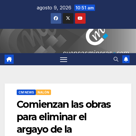
Saltar
agosto 9, 2026
10:51 am
al
contenido
CM NEWS
NALÓN
Comienzan las obras
para eliminar el
argayo de la