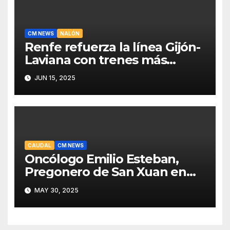
CM NEWS
NALÓN
Renfe refuerza la línea Gijón-
Laviana con trenes más
fiables y mejor servicio para
JUN 15, 2025
recuperar viajeros
CAUDAL
CM NEWS
Oncólogo Emilio Esteban,
Pregonero de San Xuan en
Mieres: Un Honor para Turón
MAY 30, 2025
y el HUCA