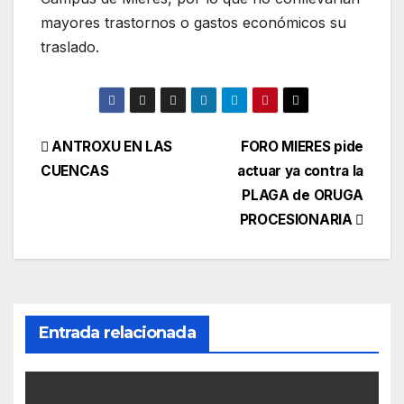
mayores trastornos o gastos económicos su
traslado.
Navegación
ANTROXU EN LAS
FORO MIERES pide
CUENCAS
actuar ya contra la
de
PLAGA de ORUGA
entradas
PROCESIONARIA
Entrada relacionada