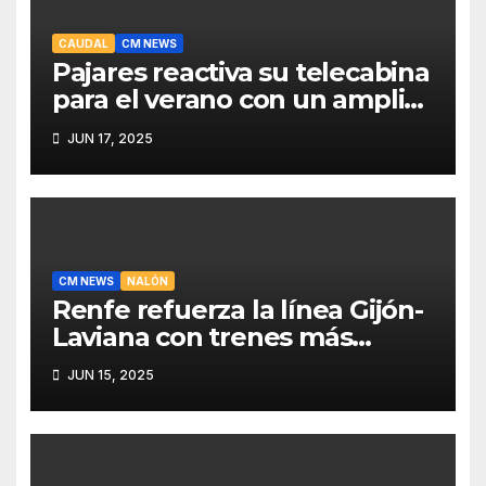
CAUDAL
CM NEWS
Pajares reactiva su telecabina
para el verano con un amplio
programa de actividades
JUN 17, 2025
CM NEWS
NALÓN
Renfe refuerza la línea Gijón-
Laviana con trenes más
fiables y mejor servicio para
JUN 15, 2025
recuperar viajeros