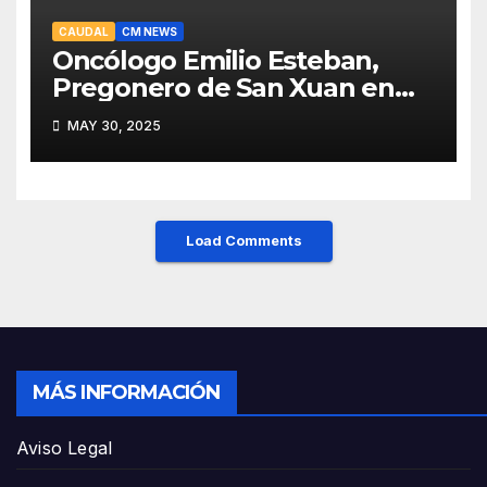
CAUDAL
CM NEWS
Oncólogo Emilio Esteban,
Pregonero de San Xuan en
Mieres: Un Honor para Turón
MAY 30, 2025
y el HUCA
Load Comments
MÁS INFORMACIÓN
Aviso Legal