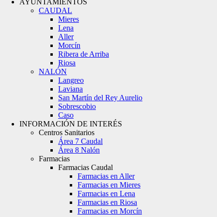
AYUNTAMIENTOS
CAUDAL
Mieres
Lena
Aller
Morcín
Ribera de Arriba
Riosa
NALÓN
Langreo
Laviana
San Martín del Rey Aurelio
Sobrescobio
Caso
INFORMACIÓN DE INTERÉS
Centros Sanitarios
Área 7 Caudal
Área 8 Nalón
Farmacias
Farmacias Caudal
Farmacias en Aller
Farmacias en Mieres
Farmacias en Lena
Farmacias en Riosa
Farmacias en Morcín