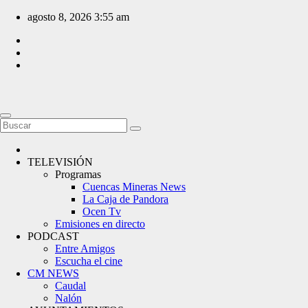
Saltar
agosto 8, 2026
3:55 am
al
contenido
TELEVISIÓN
Programas
Cuencas Mineras News
La Caja de Pandora
Ocen Tv
Emisiones en directo
PODCAST
Entre Amigos
Escucha el cine
CM NEWS
Caudal
Nalón