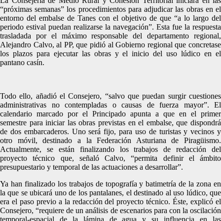
La Consejería de Medio Rural y Cohesión Territorial iniciará en las
“próximas semanas” los procedimientos para adjudicar las obras en el
entorno del embalse de Tanes con el objetivo de que “a lo largo del
periodo estival puedan realizarse la navegación”. Esta fue la respuesta
trasladada por el máximo responsable del departamento regional,
Alejandro Calvo, al PP, que pidió al Gobierno regional que concretase
los plazos para ejecutar las obras y el inicio del uso lúdico en el
pantano casín.
Todo ello, añadió el Consejero, “salvo que puedan surgir cuestiones
administrativas no contempladas o causas de fuerza mayor”. El
calendario marcado por el Principado apunta a que en el primer
semestre para iniciar las obras previstas en el embalse, que dispondrá
de dos embarcaderos. Uno será fijo, para uso de turistas y vecinos y
otro móvil, destinado a la Federación Asturiana de Piragüismo.
Actualmente, se están finalizando los trabajos de redacción del
proyecto técnico que, señaló Calvo, “permita definir el ámbito
presupuestario y temporal de las actuaciones a desarrollar”.
Ya han finalizado los trabajos de topografía y batimetría de la zona en
la que se ubicará uno de los pantalanes, el destinado al uso lúdico, que
era el paso previo a la redacción del proyecto técnico. Éste, explicó el
Consejero, “requiere de un análisis de escenarios para con la oscilación
temporal-espacial de la lámina de agua y su influencia en las