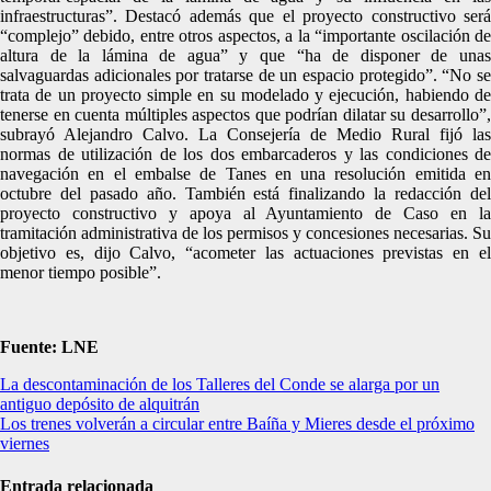
infraestructuras”. Destacó además que el proyecto constructivo será
“complejo” debido, entre otros aspectos, a la “importante oscilación de
altura de la lámina de agua” y que “ha de disponer de unas
salvaguardas adicionales por tratarse de un espacio protegido”. “No se
trata de un proyecto simple en su modelado y ejecución, habiendo de
tenerse en cuenta múltiples aspectos que podrían dilatar su desarrollo”,
subrayó Alejandro Calvo. La Consejería de Medio Rural fijó las
normas de utilización de los dos embarcaderos y las condiciones de
navegación en el embalse de Tanes en una resolución emitida en
octubre del pasado año. También está finalizando la redacción del
proyecto constructivo y apoya al Ayuntamiento de Caso en la
tramitación administrativa de los permisos y concesiones necesarias. Su
objetivo es, dijo Calvo, “acometer las actuaciones previstas en el
menor tiempo posible”.
Fuente: LNE
Navegación
La descontaminación de los Talleres del Conde se alarga por un
antiguo depósito de alquitrán
de
Los trenes volverán a circular entre Baíña y Mieres desde el próximo
entradas
viernes
Entrada relacionada