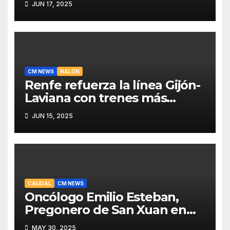
JUN 17, 2025
CM NEWS
NALÓN
Renfe refuerza la línea Gijón-
Laviana con trenes más
fiables y mejor servicio para
JUN 15, 2025
recuperar viajeros
CAUDAL
CM NEWS
Oncólogo Emilio Esteban,
Pregonero de San Xuan en
Mieres: Un Honor para Turón
MAY 30, 2025