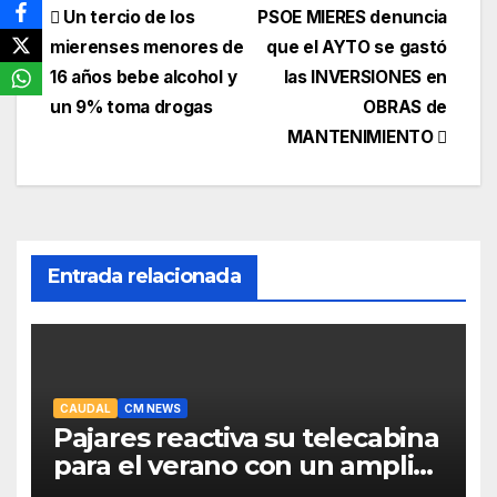
Navegación
Un tercio de los
PSOE MIERES denuncia
mierenses menores de
que el AYTO se gastó
de
16 años bebe alcohol y
las INVERSIONES en
entradas
un 9% toma drogas
OBRAS de
MANTENIMIENTO
Entrada relacionada
CAUDAL
CM NEWS
Pajares reactiva su telecabina
para el verano con un amplio
programa de actividades