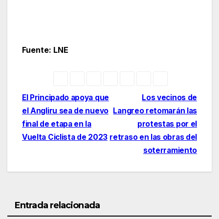
Fuente: LNE
Navegación
El Principado apoya que
Los vecinos de
el Angliru sea de nuevo
Langreo retomarán las
de
final de etapa en la
protestas por el
entradas
Vuelta Ciclista de 2023
retraso en las obras del
soterramiento
Entrada relacionada