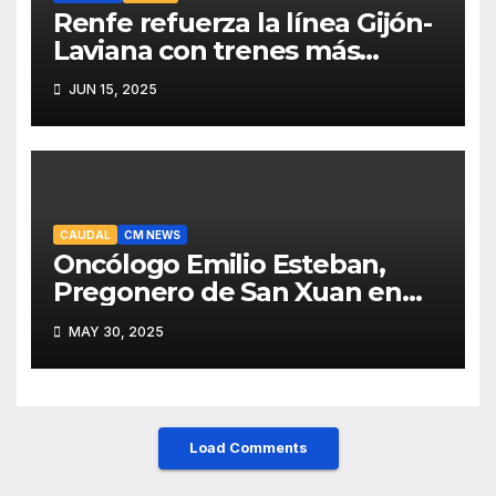
Renfe refuerza la línea Gijón-
Laviana con trenes más
fiables y mejor servicio para
JUN 15, 2025
recuperar viajeros
CAUDAL
CM NEWS
Oncólogo Emilio Esteban,
Pregonero de San Xuan en
Mieres: Un Honor para Turón
MAY 30, 2025
y el HUCA
Load Comments