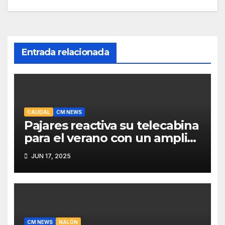
Entrada relacionada
CAUDAL
CM NEWS
Pajares reactiva su telecabina
para el verano con un amplio
programa de actividades
JUN 17, 2025
CM NEWS
NALÓN