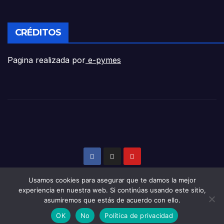
CRÉDITOS
Pagina realizada por
e-pymes
Usamos cookies para asegurar que te damos la mejor
experiencia en nuestra web. Si continúas usando este sitio,
asumiremos que estás de acuerdo con ello.
Funciona gracias a WordPress
|
Tema:
Newsup
de
Themeansar
OK
No
Política de privacidad