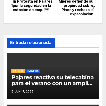
🚨 Protesta en Pajares
Mieres defiende su
Navegación
por la seguridad en la
propiedad sobre
estación de esquí 🚨
Pinos y rechaza la
de
expropiación
entradas
Entrada relacionada
CAUDAL
CM NEWS
Pajares reactiva su telecabina
para el verano con un amplio
programa de actividades
JUN 17, 2025