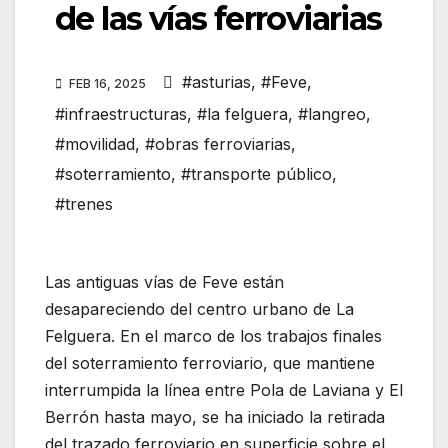
de las vías ferroviarias
#asturias
,
#Feve
,
FEB 16, 2025
#infraestructuras
,
#la felguera
,
#langreo
,
#movilidad
,
#obras ferroviarias
,
#soterramiento
,
#transporte público
,
#trenes
Las antiguas vías de Feve están
desapareciendo del centro urbano de La
Felguera. En el marco de los trabajos finales
del soterramiento ferroviario, que mantiene
interrumpida la línea entre Pola de Laviana y El
Berrón hasta mayo, se ha iniciado la retirada
del trazado ferroviario en superficie sobre el