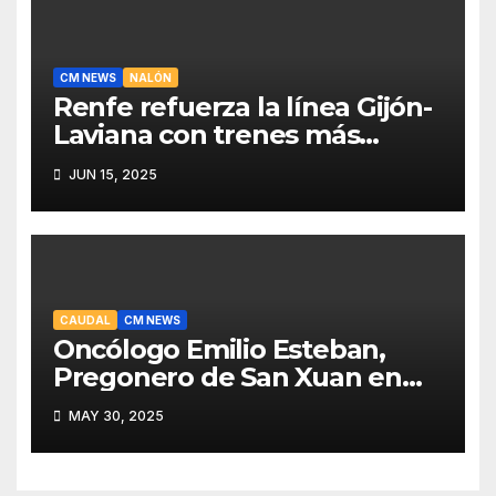
CM NEWS
NALÓN
Renfe refuerza la línea Gijón-
Laviana con trenes más
fiables y mejor servicio para
JUN 15, 2025
recuperar viajeros
CAUDAL
CM NEWS
Oncólogo Emilio Esteban,
Pregonero de San Xuan en
Mieres: Un Honor para Turón
MAY 30, 2025
y el HUCA