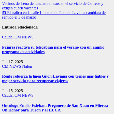
Navegación
Vecinos de Lena denuncian retrasos en el servicio de Correos y
exigen cubrir vacantes
de
📰 El tráfico en la calle Libertad de Pola de Laviana cambiará de
entradas
sentido el 3 de marzo
Entrada relacionada
Caudal
CM NEWS
Pajares reactiva su telecabina para el verano con un amplio
programa de actividades
Jun 17, 2025
CM NEWS
Nalón
Renfe refuerza la línea Gijón-Laviana con trenes más fiables y
mejor servicio para recuperar viajeros
Jun 15, 2025
Caudal
CM NEWS
Oncólogo Emilio Esteban, Pregonero de San Xuan en Mieres:
Un Honor para Turón y el HUCA