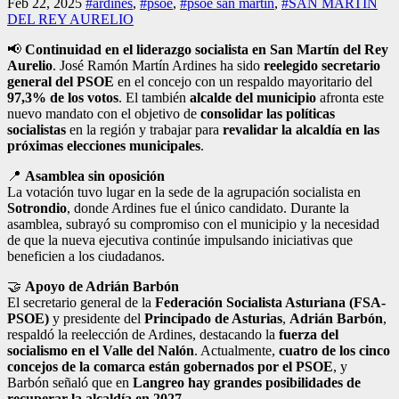
Feb 22, 2025
#ardines
,
#psoe
,
#psoe san martin
,
#SAN MARTIN
DEL REY AURELIO
📢
Continuidad en el liderazgo socialista en San Martín del Rey
Aurelio
. José Ramón Martín Ardines ha sido
reelegido secretario
general del PSOE
en el concejo con un respaldo mayoritario del
97,3% de los votos
. El también
alcalde del municipio
afronta este
nuevo mandato con el objetivo de
consolidar las políticas
socialistas
en la región y trabajar para
revalidar la alcaldía en las
próximas elecciones municipales
.
📍
Asamblea sin oposición
La votación tuvo lugar en la sede de la agrupación socialista en
Sotrondio
, donde Ardines fue el único candidato. Durante la
asamblea, subrayó su compromiso con el municipio y la necesidad
de que la nueva ejecutiva continúe impulsando iniciativas que
beneficien a los ciudadanos.
🤝
Apoyo de Adrián Barbón
El secretario general de la
Federación Socialista Asturiana (FSA-
PSOE)
y presidente del
Principado de Asturias
,
Adrián Barbón
,
respaldó la reelección de Ardines, destacando la
fuerza del
socialismo en el Valle del Nalón
. Actualmente,
cuatro de los cinco
concejos de la comarca están gobernados por el PSOE
, y
Barbón señaló que en
Langreo hay grandes posibilidades de
recuperar la alcaldía en 2027
.