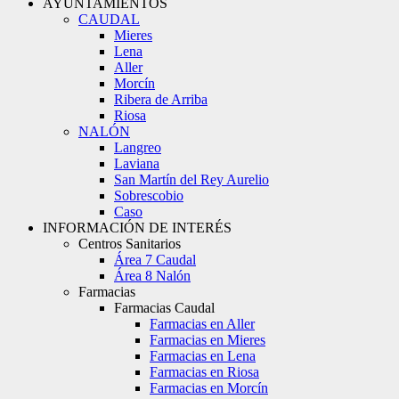
AYUNTAMIENTOS
CAUDAL
Mieres
Lena
Aller
Morcín
Ribera de Arriba
Riosa
NALÓN
Langreo
Laviana
San Martín del Rey Aurelio
Sobrescobio
Caso
INFORMACIÓN DE INTERÉS
Centros Sanitarios
Área 7 Caudal
Área 8 Nalón
Farmacias
Farmacias Caudal
Farmacias en Aller
Farmacias en Mieres
Farmacias en Lena
Farmacias en Riosa
Farmacias en Morcín