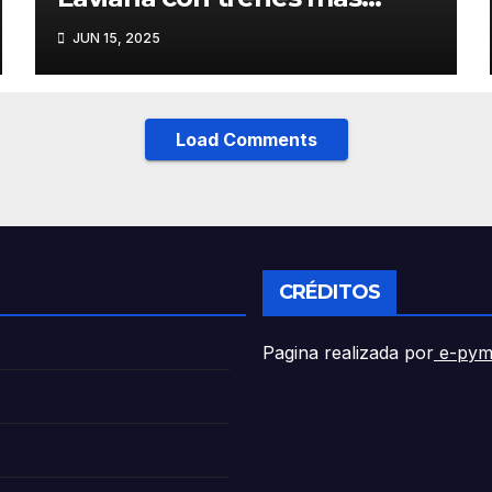
fiables y mejor servicio para
JUN 15, 2025
recuperar viajeros
Load Comments
CRÉDITOS
Pagina realizada por
e-pym