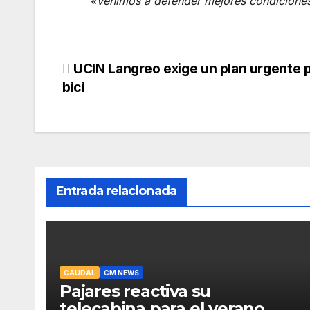
«Venimos a defender mejores condiciones
Navegación
UCIN Langreo exige un plan urgente pa
bici
de
entradas
Entrada relacionada
CAUDAL
CM NEWS
Pajares reactiva su
telecabina para el verano