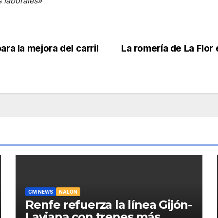
 laborales»
ra la mejora del carril
La romería de La Flor
CM NEWS
NALÓN
Renfe refuerza la línea Gijón-
Laviana con trenes más