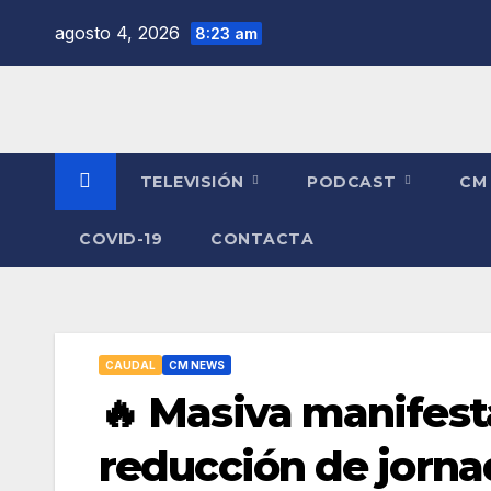
Saltar
agosto 4, 2026
8:23 am
al
contenido
TELEVISIÓN
PODCAST
CM
COVID-19
CONTACTA
CAUDAL
CM NEWS
🔥 Masiva manifest
reducción de jorna