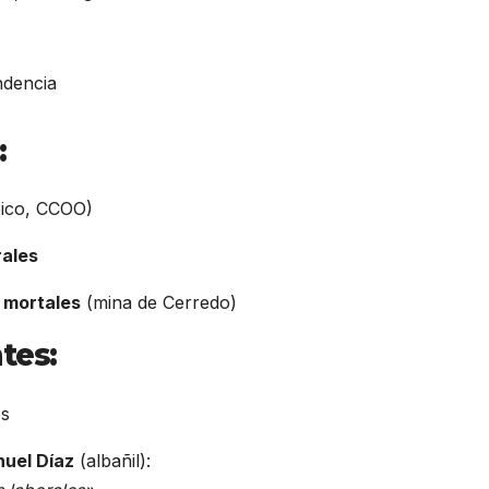
ndencia
:
ico, CCOO)
rales
 mortales
(mina de Cerredo)
tes:
es
uel Díaz
(albañil):