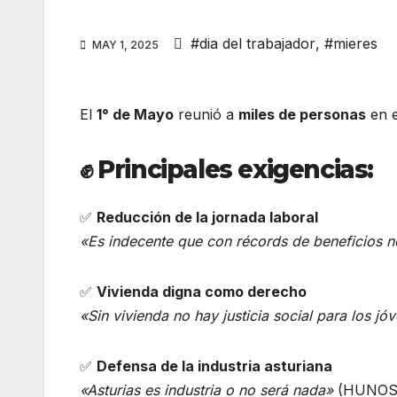
#dia del trabajador
,
#mieres
MAY 1, 2025
El
1° de Mayo
reunió a
miles de personas
en e
✊
Principales exigencias:
✅
Reducción de la jornada laboral
«Es indecente que con récords de beneficios n
✅
Vivienda digna como derecho
«Sin vivienda no hay justicia social para los jó
✅
Defensa de la industria asturiana
«Asturias es industria o no será nada»
(HUNOSA,