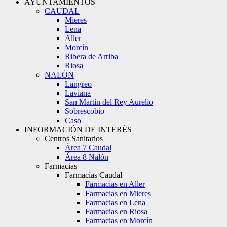
AYUNTAMIENTOS
CAUDAL
Mieres
Lena
Aller
Morcín
Ribera de Arriba
Riosa
NALÓN
Langreo
Laviana
San Martín del Rey Aurelio
Sobrescobio
Caso
INFORMACIÓN DE INTERÉS
Centros Sanitarios
Área 7 Caudal
Área 8 Nalón
Farmacias
Farmacias Caudal
Farmacias en Aller
Farmacias en Mieres
Farmacias en Lena
Farmacias en Riosa
Farmacias en Morcín