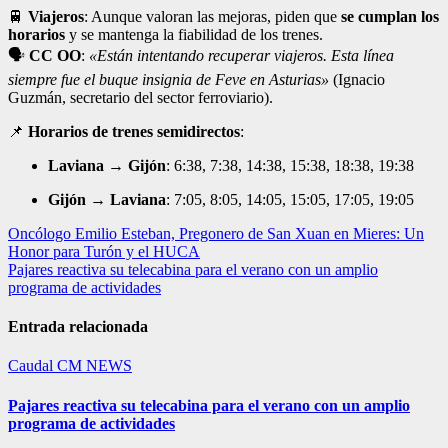
🚆
Viajeros
: Aunque valoran las mejoras, piden que
se cumplan los
horarios
y se mantenga la fiabilidad de los trenes.
🗣️
CC OO
:
«Están intentando recuperar viajeros. Esta línea
siempre fue el buque insignia de Feve en Asturias»
(Ignacio
Guzmán, secretario del sector ferroviario).
📌
Horarios de trenes semidirectos
:
Laviana → Gijón
: 6:38, 7:38, 14:38, 15:38, 18:38, 19:38
Gijón → Laviana
: 7:05, 8:05, 14:05, 15:05, 17:05, 19:05
Navegación
Oncólogo Emilio Esteban, Pregonero de San Xuan en Mieres: Un
Honor para Turón y el HUCA
de
Pajares reactiva su telecabina para el verano con un amplio
entradas
programa de actividades
Entrada relacionada
Caudal
CM NEWS
Pajares reactiva su telecabina para el verano con un amplio
programa de actividades