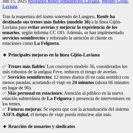
Jun 15, 2025
#Horarios trenes semidirectos Laviana
,
#Renfe Gijón-
Laviana
Tras la reapertura del tramo soterrado de Langreo,
Renfe ha
destinado sus trenes más fiables (modelo 36)
a la línea Gijón-
Laviana para
evitar averías y mejorar la experiencia de los
usuarios
, según informa CC OO. Además, se han implementado
servicios semidirectos
y reforzado la atención al cliente en
estaciones como
La Felguera
.
🔹 Principales mejoras en la línea Gijón-Laviana
✅
Trenes más fiables
: Los convoyes modelo 36, considerados los
más robustos de la antigua Feve, reducen el riesgo de averías.
✅
Servicios semidirectos
: 12 trenes diarios (6 en cada sentido) con
menos paradas, acortando el viaje en
24 minutos
(ahora 66 minutos
en lugar de 90).
✅
Más personal en estaciones
: Atención al público en la nueva
estación subterránea de
La Felguera
y presencia de interventores en
los trenes.
✅
Futuras mejoras
: Se espera que con la actualización del sistema
ASFA digital
, el tiempo de viaje pueda reducirse aún más.
🔹 Reacción de usuarios y sindicatos