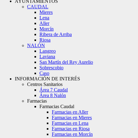
AYUNTAMIENTOS
CAUDAL
Mieres
Lena
Aller
Morcín
Ribera de Arriba
Riosa
NALÓN
Langreo
Laviana
San Martín del Rey Aurelio
Sobrescobio
Caso
INFORMACIÓN DE INTERÉS
Centros Sanitarios
Área 7 Caudal
Área 8 Nalón
Farmacias
Farmacias Caudal
Farmacias en Aller
Farmacias en Mieres
Farmacias en Lena
Farmacias en Riosa
Farmacias en Morcín