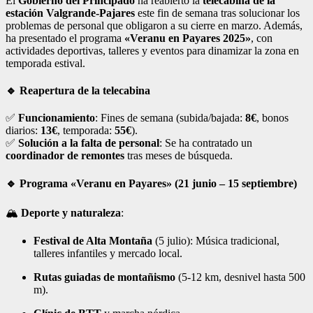
El
Gobierno del Principado
ha reabierto la
telecabina de la
estación Valgrande-Pajares
este fin de semana tras solucionar los
problemas de personal que obligaron a su cierre en marzo. Además,
ha presentado el programa
«Veranu en Payares 2025»
, con
actividades deportivas, talleres y eventos para dinamizar la zona en
temporada estival.
🔹 Reapertura de la telecabina
✅
Funcionamiento
: Fines de semana (subida/bajada:
8€
, bonos
diarios:
13€
, temporada:
55€
).
✅
Solución a la falta de personal
: Se ha contratado un
coordinador de remontes
tras meses de búsqueda.
🔹 Programa «Veranu en Payares» (21 junio – 15 septiembre)
🏔
Deporte y naturaleza
:
Festival de Alta Montaña
(5 julio): Música tradicional,
talleres infantiles y mercado local.
Rutas guiadas de montañismo
(5-12 km, desnivel hasta 500
m).