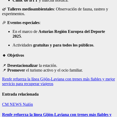
Clínic de BTT
y marcha nórdica.
🌿
Talleres medioambientales
: Observación de fauna, rastreo y
experimentos.
🎉
Eventos especiales
:
En el marco de
Asturias Región Europea del Deporte
2025
.
Actividades
gratuitas y para todos los públicos
.
🔹 Objetivos
📌
Desestacionalizar
la estación.
📌
Promover
el turismo activo y el ocio familiar.
Navegación
Renfe refuerza la línea Gijón-Laviana con trenes más fiables y mejor
servicio para recuperar viajeros
de
entradas
Entrada relacionada
CM NEWS
Nalón
Renfe refuerza la línea Gijón-Laviana con trenes más fiables y