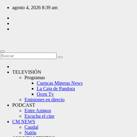
Saltar
agosto 4, 2026
8:39 am
al
contenido
TELEVISIÓN
Programas
Cuencas Mineras News
La Caja de Pandora
Ocen Tv
Emisiones en directo
PODCAST
Entre Amigos
Escucha el cine
CM NEWS
Caudal
Nalón