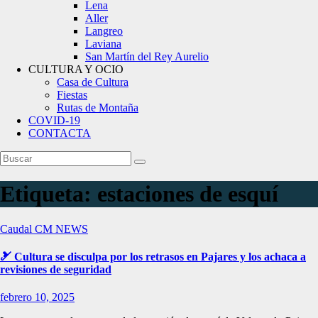
Lena
Aller
Langreo
Laviana
San Martín del Rey Aurelio
CULTURA Y OCIO
Casa de Cultura
Fiestas
Rutas de Montaña
COVID-19
CONTACTA
Etiqueta:
estaciones de esquí
Caudal
CM NEWS
🎿 Cultura se disculpa por los retrasos en Pajares y los achaca a
revisiones de seguridad
febrero 10, 2025