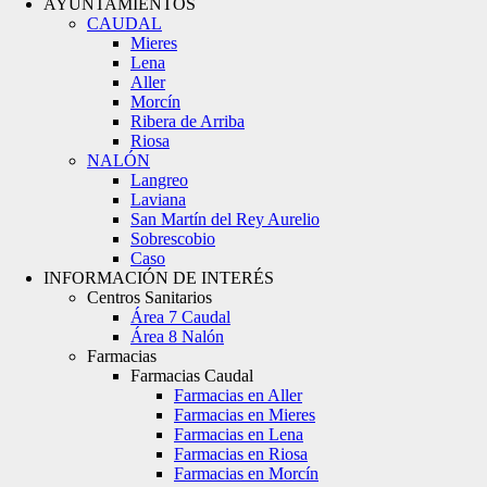
AYUNTAMIENTOS
CAUDAL
Mieres
Lena
Aller
Morcín
Ribera de Arriba
Riosa
NALÓN
Langreo
Laviana
San Martín del Rey Aurelio
Sobrescobio
Caso
INFORMACIÓN DE INTERÉS
Centros Sanitarios
Área 7 Caudal
Área 8 Nalón
Farmacias
Farmacias Caudal
Farmacias en Aller
Farmacias en Mieres
Farmacias en Lena
Farmacias en Riosa
Farmacias en Morcín