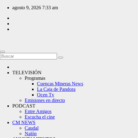
Saltar
agosto 9, 2026
7:33 am
al
contenido
TELEVISIÓN
Programas
Cuencas Mineras News
La Caja de Pandora
Ocen Tv
Emisiones en directo
PODCAST
Entre Amigos
Escucha el cine
CM NEWS
Caudal
Nalón