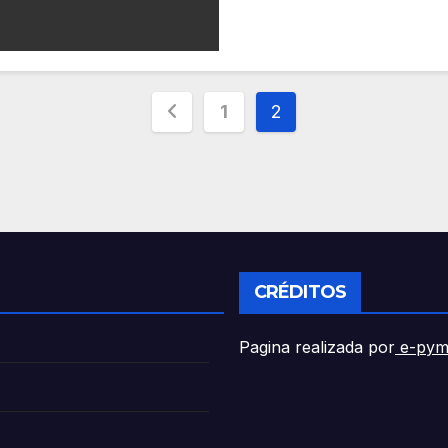
Paginación
1
2
de
entradas
CRÉDITOS
Pagina realizada por
e-pym