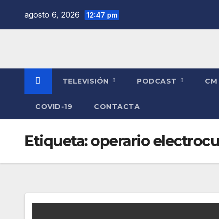
Saltar
agosto 6, 2026
12:47 pm
al
contenido
TELEVISIÓN
PODCAST
CM
COVID-19
CONTACTA
Etiqueta:
operario electroc