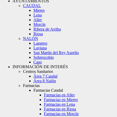
AYUNTAMIENTOS
CAUDAL
Mieres
Lena
Aller
Morcín
Ribera de Arriba
Riosa
NALÓN
Langreo
Laviana
San Martín del Rey Aurelio
Sobrescobio
Caso
INFORMACIÓN DE INTERÉS
Centros Sanitarios
Área 7 Caudal
Área 8 Nalón
Farmacias
Farmacias Caudal
Farmacias en Aller
Farmacias en Mieres
Farmacias en Lena
Farmacias en Riosa
Farmacias en Morcín