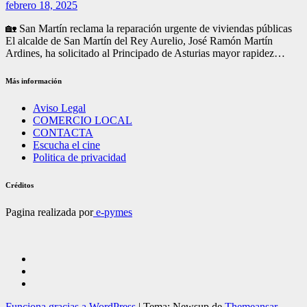
febrero 18, 2025
🏡 San Martín reclama la reparación urgente de viviendas públicas
El alcalde de San Martín del Rey Aurelio, José Ramón Martín
Ardines, ha solicitado al Principado de Asturias mayor rapidez…
Más información
Aviso Legal
COMERCIO LOCAL
CONTACTA
Escucha el cine
Politica de privacidad
Créditos
Pagina realizada por
e-pymes
Funciona gracias a WordPress
|
Tema: Newsup de
Themeansar