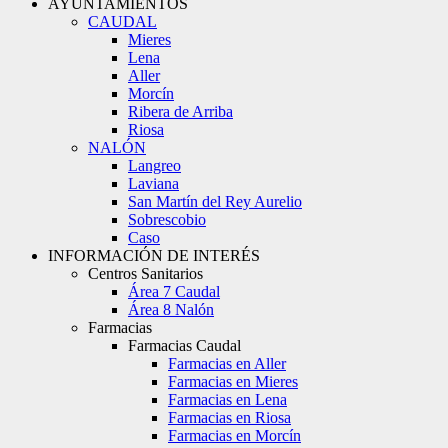
AYUNTAMIENTOS
CAUDAL
Mieres
Lena
Aller
Morcín
Ribera de Arriba
Riosa
NALÓN
Langreo
Laviana
San Martín del Rey Aurelio
Sobrescobio
Caso
INFORMACIÓN DE INTERÉS
Centros Sanitarios
Área 7 Caudal
Área 8 Nalón
Farmacias
Farmacias Caudal
Farmacias en Aller
Farmacias en Mieres
Farmacias en Lena
Farmacias en Riosa
Farmacias en Morcín