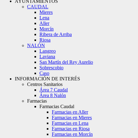
AYUNTAMIENTOS
CAUDAL
Mieres
Lena
Aller
Morcín
Ribera de Arriba
Riosa
NALÓN
Langreo
Laviana
San Martín del Rey Aurelio
Sobrescobio
Caso
INFORMACIÓN DE INTERÉS
Centros Sanitarios
Área 7 Caudal
Área 8 Nalón
Farmacias
Farmacias Caudal
Farmacias en Aller
Farmacias en Mieres
Farmacias en Lena
Farmacias en Riosa
Farmacias en Morcín