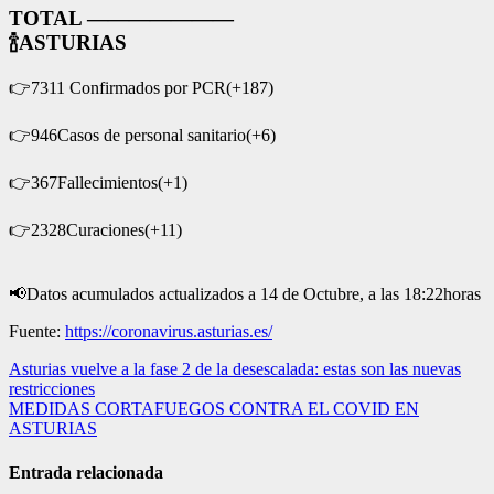
TOTAL ———————
🍾
ASTURIAS
👉
7311 Confirmados por PCR(+187)
👉
946Casos de personal sanitario(+6)
👉
367Fallecimientos(+1)
👉
2328Curaciones(+11)
📢
Datos acumulados actualizados a 14 de Octubre, a las 18:22horas
Fuente:
https://coronavirus.asturias.es/
Navegación
Asturias vuelve a la fase 2 de la desescalada: estas son las nuevas
restricciones
de
MEDIDAS CORTAFUEGOS CONTRA EL COVID EN
entradas
ASTURIAS
Entrada relacionada