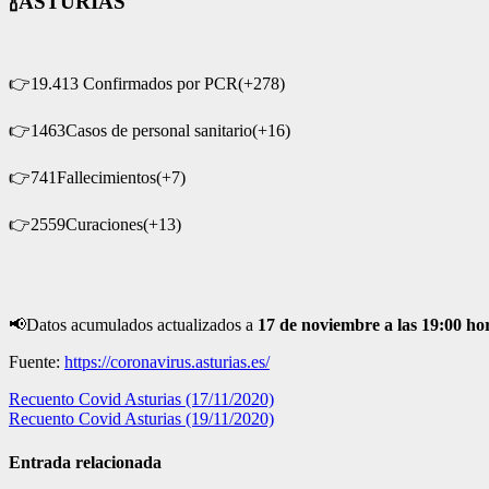
🍾
ASTURIAS
👉
19.413 Confirmados por PCR(+278)
👉
1463Casos de personal sanitario(+16)
👉
741Fallecimientos(+7)
👉
2559Curaciones(+13)
📢
Datos acumulados actualizados a
17
de noviembre a las 19:00 ho
Fuente:
https://coronavirus.asturias.es/
Navegación
Recuento Covid Asturias (17/11/2020)
Recuento Covid Asturias (19/11/2020)
de
entradas
Entrada relacionada