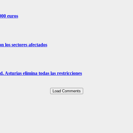
000 euros
n los sectores afectados
d. Asturias elimina todas las restricciones
Load Comments