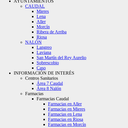
AYUNTAMIENTOS
CAUDAL
Mieres
Lena
Aller
Morcín
Ribera de Arriba
Riosa
NALÓN
Langreo
Laviana
San Martín del Rey Aurelio
Sobrescobio
Caso
INFORMACIÓN DE INTERÉS
Centros Sanitarios
Área 7 Caudal
Área 8 Nalón
Farmacias
Farmacias Caudal
Farmacias en Aller
Farmacias en Mieres
Farmacias en Lena
Farmacias en Riosa
Farmacias en Morcín