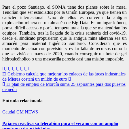
Para el pozo Santiago, el SOMA tiene dos planes sobre la mesa.
Tendrían que ser estudiados por la Unión Europea, ya que tienen un
carácter internacional. Uno de ellos es convertir la antigua
explotación minera en un almacén de Big Data. Es un lugar idóneo,
por su difícil acceso y por la temperatura a la que se mantendrían los
equipos. También, tras la llegada de la crisis sanitaria del covid-19,
desde el sindicato propusieron que la antigua mina allerana sea un
almacén para material higiénico sanitario. Consideran que es
momento de actuar con previsión y evitar falta de recursos como la
que se vivió en marzo de 2020, cuando conseguir un bote de gel
hidroalcóholico o una mascarilla parecía casi una misión imposible.
Navegación
El Gobierno calcula que mejorar los enlaces de las áreas industriales
de Mieres costará un millón de euro
de
El plan de empleo de Morcín suma 25 aspirantes para dos puestos
entradas
de peón
Entrada relacionada
Caudal
CM NEWS
Pajares reactiva su telecabina para el verano con un amplio
programa de actividades