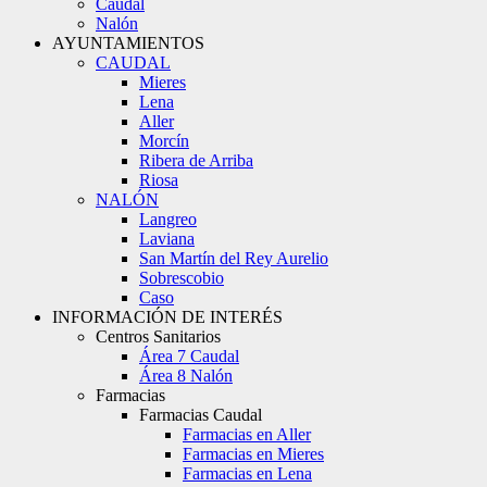
Caudal
Nalón
AYUNTAMIENTOS
CAUDAL
Mieres
Lena
Aller
Morcín
Ribera de Arriba
Riosa
NALÓN
Langreo
Laviana
San Martín del Rey Aurelio
Sobrescobio
Caso
INFORMACIÓN DE INTERÉS
Centros Sanitarios
Área 7 Caudal
Área 8 Nalón
Farmacias
Farmacias Caudal
Farmacias en Aller
Farmacias en Mieres
Farmacias en Lena