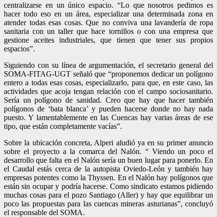
centralizarse en un único espacio. “Lo que nosotros pedimos es
hacer todo eso en un área, especializar una determinada zona en
atender todas esas cosas. Que no conviva una lavandería de ropa
sanitaria con un taller que hace tornillos o con una empresa que
gestione aceites industriales, que tienen que tener sus propios
espacios”.
Siguiendo con su línea de argumentación, el secretario general del
SOMA-FITAG-UGT señaló que “proponemos dedicar un polígono
entero a todas esas cosas, especializarlo, para que, en este caso, las
actividades que acoja tengan relación con el campo sociosanitario.
Sería un polígono de sanidad. Creo que hay que hacer también
polígonos de ‘bata blanca’ y pueden hacerse donde no hay nada
puesto. Y lamentablemente en las Cuencas hay varias áreas de ese
tipo, que están completamente vacías”.
Sobre la ubicación concreta, Alperi aludió ya en su primer anuncio
sobre el proyecto a la comarca del Nalón. “ Viendo un poco el
desarrollo que falta en el Nalón sería un buen lugar para ponerlo. En
el Caudal estás cerca de la autopista Oviedo-León y también hay
empresas potentes como la Thyssen. En el Nalón hay polígonos que
están sin ocupar y podría hacerse. Como sindicato estamos pidiendo
muchas cosas para el pozo Santiago (Aller) y hay que equilibrar un
poco las propuestas para las cuencas mineras asturianas”, concluyó
el responsable del SOMA.