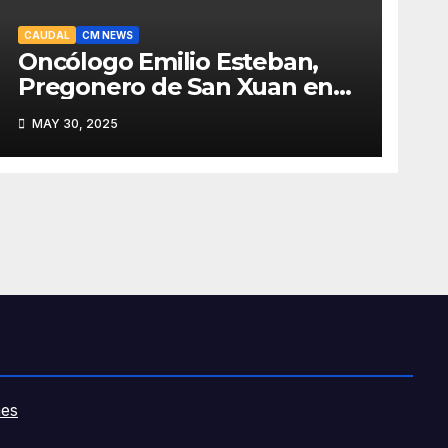
CAUDAL
CM NEWS
Oncólogo Emilio Esteban,
Pregonero de San Xuan en
Mieres: Un Honor para Turón
MAY 30, 2025
y el HUCA
es