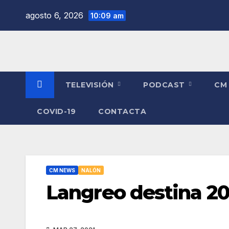
Saltar
agosto 6, 2026
10:09 am
al
contenido
TELEVISIÓN
PODCAST
CM
COVID-19
CONTACTA
CM NEWS
NALÓN
Langreo destina 20