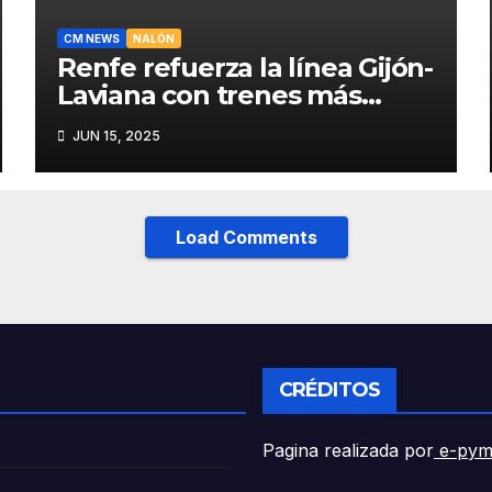
CM NEWS
NALÓN
Renfe refuerza la línea Gijón-
Laviana con trenes más
fiables y mejor servicio para
JUN 15, 2025
recuperar viajeros
Load Comments
CRÉDITOS
Pagina realizada por
e-pym