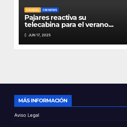
CAUDAL
CM NEWS
Pajares reactiva su
telecabina para el verano
con un amplio programa de
JUN 17, 2025
actividades
MÁS INFORMACIÓN
Aviso Legal