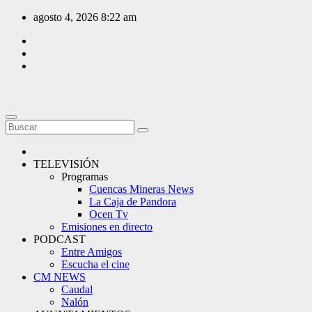
Saltar
agosto 4, 2026
8:22 am
al
contenido
TELEVISIÓN
Programas
Cuencas Mineras News
La Caja de Pandora
Ocen Tv
Emisiones en directo
PODCAST
Entre Amigos
Escucha el cine
CM NEWS
Caudal
Nalón