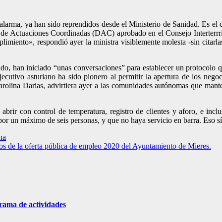
de alarma, ya han sido reprendidos desde el Ministerio de Sanidad. Es el
e Actuaciones Coordinadas (DAC) aprobado en el Consejo Interterrritor
limiento», respondió ayer la ministra visiblemente molesta -sin cita
cipado, han iniciado “unas conversaciones” para establecer un protocolo
cutivo asturiano ha sido pionero al permitir la apertura de los negoc
arolina Darias, advirtiera ayer a las comunidades autónomas que mante
rir con control de temperatura, registro de clientes y aforo, e inclu
r un máximo de seis personas, y que no haya servicio en barra. Eso sí,
na
vos de la oferta pública de empleo 2020 del Ayuntamiento de Mieres.
grama de actividades