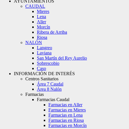
AYUNTAMIENTOS
CAUDAL
Mieres
Lena
Aller
Morcín
Ribera de Arriba
Riosa
NALÓN
Langreo
Laviana
San Martín del Rey Aurelio
Sobrescobio
Caso
INFORMACIÓN DE INTERÉS
Centros Sanitarios
Área 7 Caudal
Área 8 Nalón
Farmacias
Farmacias Caudal
Farmacias en Aller
Farmacias en Mieres
Farmacias en Lena
Farmacias en Riosa
Farmacias en Morcín