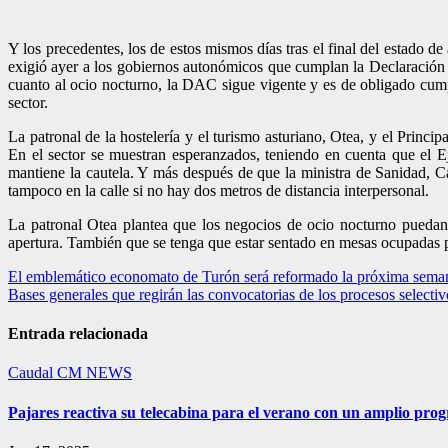
Y los precedentes, los de estos mismos días tras el final del estado 
exigió ayer a los gobiernos autonómicos que cumplan la Declaración d
cuanto al ocio nocturno, la DAC sigue vigente y es de obligado cump
sector.
La patronal de la hostelería y el turismo asturiano, Otea, y el Prin
En el sector se muestran esperanzados, teniendo en cuenta que el Eje
mantiene la cautela. Y más después de que la ministra de Sanidad, C
tampoco en la calle si no hay dos metros de distancia interpersonal.
La patronal Otea plantea que los negocios de ocio nocturno puedan ab
apertura. También que se tenga que estar sentado en mesas ocupadas po
Navegación
El emblemático economato de Turón será reformado la próxima sema
Bases generales que regirán las convocatorias de los procesos selecti
de
entradas
Entrada relacionada
Caudal
CM NEWS
Pajares reactiva su telecabina para el verano con un amplio pro